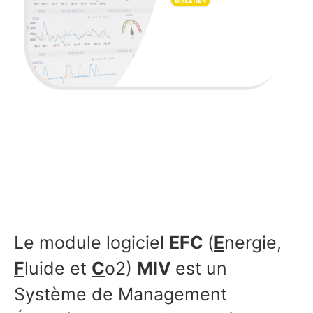
Le module logiciel
EFC
(
E
nergie,
F
luide et
C
o2)
MIV
est un
Système de Management